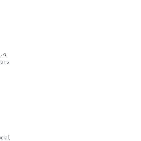
, o
guns
cial,