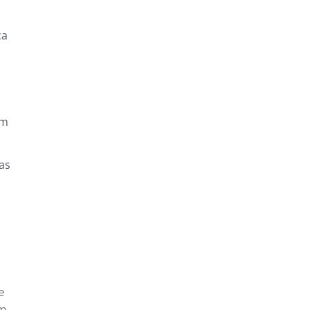
ça
em
as
e
em