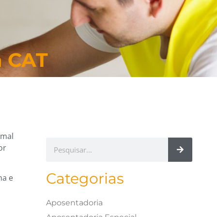
a CAT
rmal
or
Categorias
na e
Aposentadoria