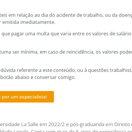
eis em relação ao dia do acidente de trabalho, ou da doen
r emitida imediatamente.
 que pagar uma multa que varia entre os valores de salário
ostuma ser mínima, em caso de reincidência, os valores pod
úvida referente a este conteúdo, ou à questões trabalhist
 botão abaixo e conversar comigo.
 por um especialista!
versidade La Salle em 2022/2 e pós-graduanda em Direito 
uldade Legale. Conta com mais de 5 anos de experiência 