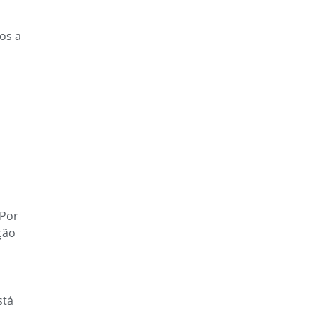
os a
 Por
ção
stá