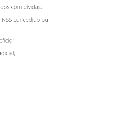
odos com dívidas;
o INSS concedido ou
fício;
dicial;