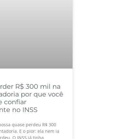
erder R$ 300 mil na
adoria por que você
 confiar
te no INSS
nossa quase perdeu R$ 300
tadoria. E o pior: ela nem ia
rdeu. O INSS já tinha