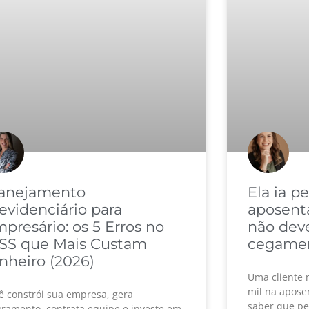
lanejamento
Ela ia p
evidenciário para
aposent
presário: os 5 Erros no
não deve
SS que Mais Custam
cegamen
nheiro (2026)
Uma cliente 
mil na aposen
ê constrói sua empresa, gera
saber que pe
uramento, contrata equipe e investe em