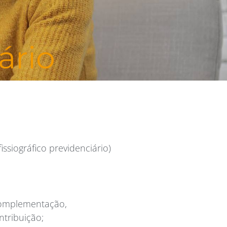
ário
fissiográfico previdenciário)
 complementação,
tribuição;