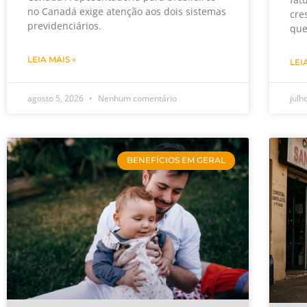
no Canadá exige atenção aos dois sistemas
cre
previdenciários.
que
LEIA MAIS »
LEI
agosto 5, 2026
Nenhum comentário
julh
BENEFÍCIOS EM GERAL