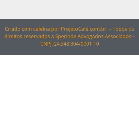
Criado com cafeína por
ProjetoCafé.com.br –
Todos os
direitos reservados a Sperinde Advogados Associados –
CNPJ: 24.343.304/0001-10