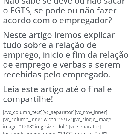
Não sabe se deve ou não sacar
o FGTS, se pode ou não fazer
acordo com o empregador?
Neste artigo iremos explicar
tudo sobre a relação de
emprego, inicio e fim da relação
de emprego e verbas a serem
recebidas pelo empregado.
Leia este artigo até o final e
compartilhe!
[/vc_column_text][vc_separator][vc_row_inner]
[vc_column_inner width=”5/12″][vc_single_image
image=”1288″ img_size=”full”][vc_separator]
[vc_single_image image=”1287″ img_size=”full”]