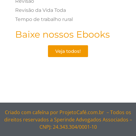
Revisão
Revisão da Vida Toda
Tempo de trabalho rural
Baixe nossos Ebooks
Veja todos!
Criado com cafeína por
ProjetoCafé.com.br –
Todos os
direitos reservados a Sperinde Advogados Associados –
CNPJ: 24.343.304/0001-10