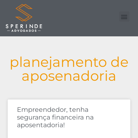
Nossa Equipe
Advogado Online
planejamento de
aposenadoria
Empreendedor, tenha
segurança financeira na
aposentadoria!