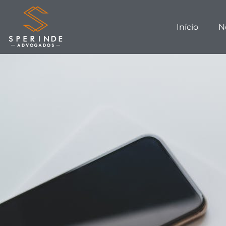
Início
N