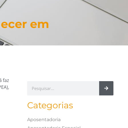
necer em
á faz
PEA),
Categorias
Aposentadoria