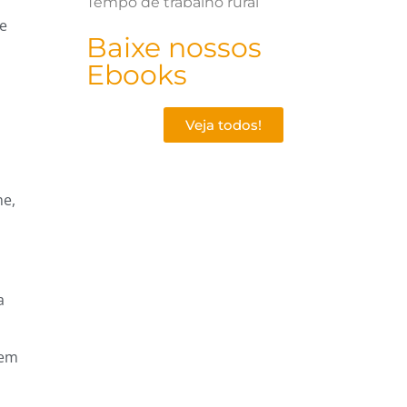
Tempo de trabalho rural
de
Baixe nossos
Ebooks
Veja todos!
he,
a
 em