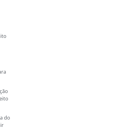
ito
ara
ação
eito
da do
ir