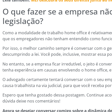
Leia também:
MEI descubra os seus direitos junto ao I
O que fazer se a empresa nã
legislação?
Como a modalidade de trabalho home office é relativame
que os empregadores não tenham entendido como funcio
Por isso, o melhor caminho sempre é conversar com o ges
descumprindo a lei. Você pode, inclusive, mostrar essa p
No entanto, se a empresa ficar irredutível, o jeito é con
tenha experiência em causas envolvendo o home office, e 
O advogado certamente tentará conversar com o seu empr
causa trabalhista na via judicial, para que você receba p
Espero que tenha gostado dessa postagem. Continue acom
dúvida deixe nos comentários!
Agora se desejar conversar comigo sobre a dinâmica do