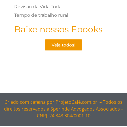
Revisão da Vida Toda
Tempo de trabalho rural
Baixe nossos Ebooks
Veja todos!
Criado com cafeína por
ProjetoCafé.com.br –
Todos os
direitos reservados a Sperinde Advogados Associados –
CNPJ: 24.343.304/0001-10