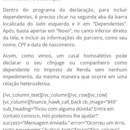
Dentro do programa da declaração, para incluir
dependentes, é preciso clicar na segunda aba da barra
localizada do lado esquerdo e ir em “Dependentes”.
Após, basta apertar em “Novo”, no canto inferior direito
da tela, e incluir as informações do parceiro, como seu
nome, CPF e data de nascimento.
Assim, como vimos, um casal homoafetivo pode
declarar o seu cônjuge ou companheiro como
dependente no Imposto de Renda sem nenhum
impedimento, da mesma maneira que ocorre em uma
relação heteroafetiva.
[/vc_column_text][/vc_column][/vc_row][vc_row]
[vc_column][finance_hawk_call_back cb_image=”849″
sub_heading=”Ficou com alguma dúvida? Entre em
contato conosco, nós podemos lhe ajudar!”
success=”Mensagem enviada.” error=”Ocorreu um erro,
tente novamente.” button_text=”Enviar”][/vc_column]