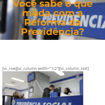
Você sabe o que
muda com a
Reforma da
Previdência?
[vc_row][vc_column width=”1/2″][vc_column_text]