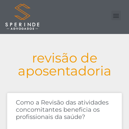
Nossa Equipe
Advogado Online
revisão de
aposentadoria
Como a Revisão das atividades
concomitantes beneficia os
profissionais da saúde?