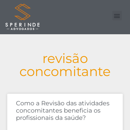
Nossa Equipe
Advogado Online
revisão
concomitante
Como a Revisão das atividades
concomitantes beneficia os
profissionais da saúde?