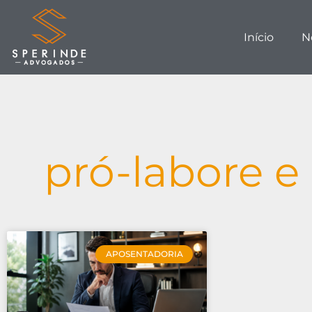
Início
N
pró-labore e
APOSENTADORIA