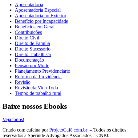
Aposentadoria
Aposentadoria Especial
Aposentadoria no Exterior
Benefício por Incapacidade
Benefícios em Geral
Contribuições
Direito Civíl
Direito de Família
Direito Sucessório
Direito Trabalhista
Documentação
Pensão por Morte
Planejamento Previdenciário
Reforma da Previdência
Revisão
Revisão da Vida Toda
Tempo de trabalho rural
Baixe nossos Ebooks
Veja todos!
Criado com cafeína por
ProjetoCafé.com.br –
Todos os direitos
reservados a Sperinde Advogados Associados – CNPJ: